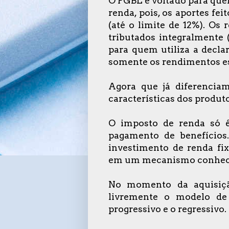
O PGBL é voltado para que
renda, pois, os aportes fe
(até o limite de 12%). Os 
tributados integralmente 
para quem utiliza a decla
somente os rendimentos es
Agora que já diferencia
características dos produt
O imposto de renda só 
pagamento de benefícios
investimento de renda fi
em um mecanismo conhec
No momento da aquisiç
livremente o modelo de 
progressivo e o regressivo.