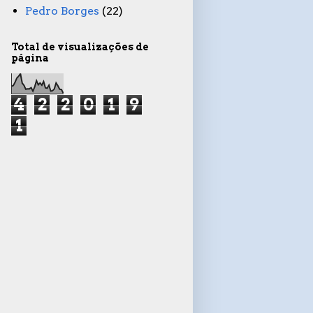
Pedro Borges
(22)
Total de visualizações de
página
4
2
2
0
1
9
1