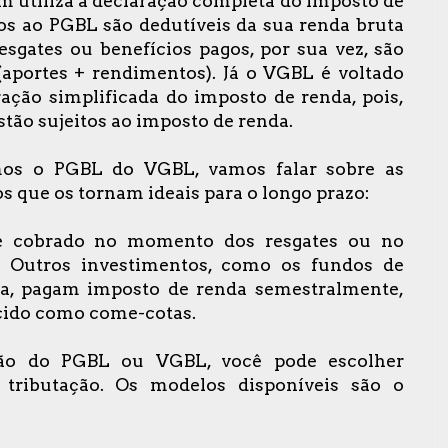
m utiliza a declaração completa do imposto de
itos ao PGBL são dedutíveis da sua renda bruta
resgates ou benefícios pagos, por sua vez, são
(aportes + rendimentos). Já o VGBL é voltado
ração simplificada do imposto de re
nda, pois,
tão sujeitos ao imposto de renda.
mos o PGBL do VGBL, vamos falar sobre as
os que os tornam ideais para o longo prazo:
é cobrado no momento dos resgates ou no
. Outros investimentos, como os fundos de
xa, pagam imposto de renda semestralmente,
ido como come-cotas.
ão do PGBL ou VGBL, você pode escolher
tributação. Os modelos disponíveis são o