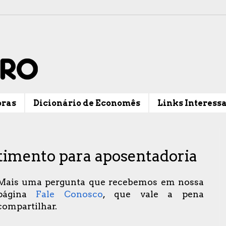
oras
Dicionário de Economês
Links Interess
timento para aposentadoria
M
ais uma pergunta que recebemos em nossa
página
Fale Conosco
, que vale a pe
na
compartilhar.