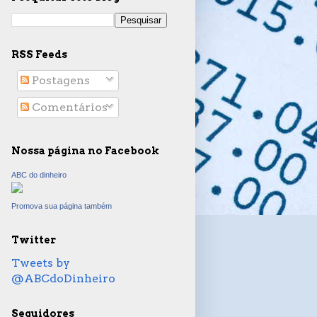
RSS Feeds
Postagens
Comentários
Nossa página no Facebook
ABC do dinheiro
Promova sua página também
Twitter
Tweets by
@ABCdoDinheiro
Seguidores