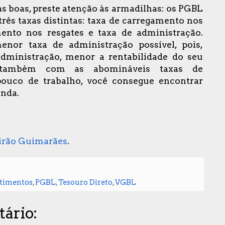
s boas, preste atenção às armadilhas: os PGBL
rês taxas distintas: taxa de carregamento nos
mento nos resgates e taxa de administração.
nor taxa de administração possível, pois,
dministração, menor a rentabilidade do seu
o também com as abomináveis taxas de
uco de trabalho, você consegue encontrar
onda.
Girão Guimarães
.
stimentos
,
PGBL
,
Tesouro Direto
,
VGBL
ário: