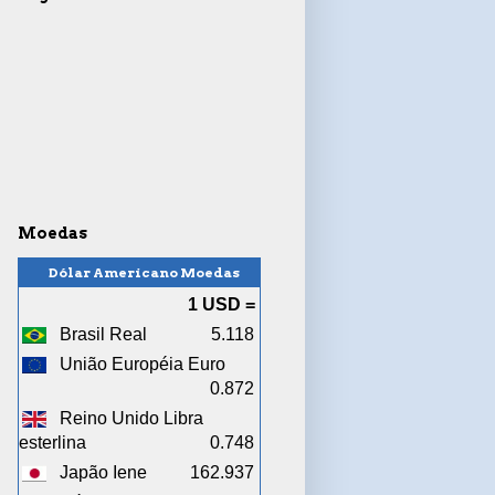
Moedas
Dólar Americano Moedas
1 USD =
Brasil Real
5.118
União Européia Euro
0.872
Reino Unido Libra
esterlina
0.748
Japão Iene
162.937