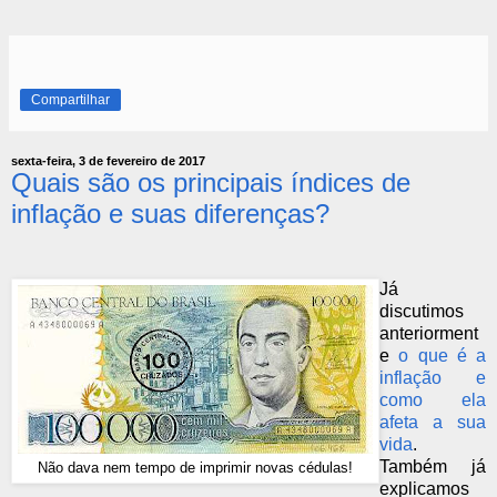
Compartilhar
sexta-feira, 3 de fevereiro de 2017
Quais são os principais índices de
inflação e suas diferenças?
Já
discutimos
anteriorment
e
o que é a
inflação e
como ela
afeta a sua
vida
.
Também já
Não dava nem tempo de imprimir novas cédulas!
explicamos